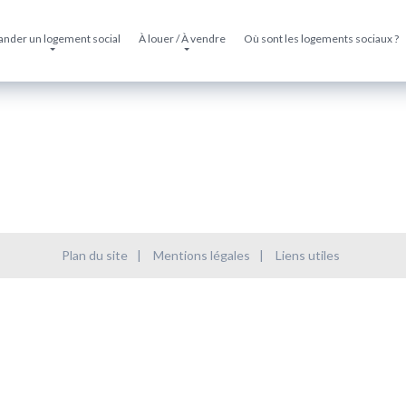
nder un logement social
À louer / À vendre
Où sont les logements sociaux ?
Plan du site
|
Mentions légales
|
Liens utiles
|