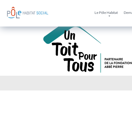
Logo-UTPT
Le Pôle Habitat
Dema